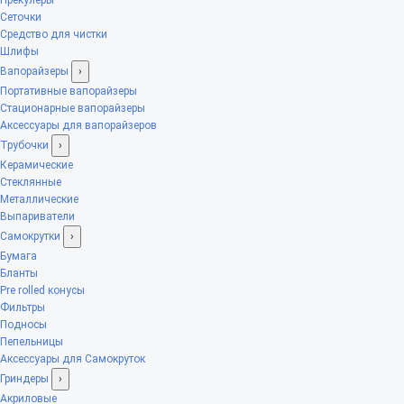
Сеточки
Средство для чистки
Шлифы
Вапорайзеры
›
Портативные вапорайзеры
Стационарные вапорайзеры
Аксессуары для вапорайзеров
Трубочки
›
Керамические
Стеклянные
Металлические
Выпариватели
Самокрутки
›
Бумага
Бланты
Pre rolled конусы
Фильтры
Подносы
Пепельницы
Аксессуары для Самокруток
Гриндеры
›
Акриловые