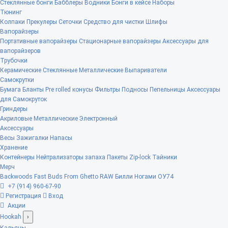
Стеклянные бонги
Бабблеры
Водники
Бонги в кейсе
Наборы
Тюнинг
Колпаки
Прекулеры
Сеточки
Средство для чистки
Шлифы
Вапорайзеры
Портативные вапорайзеры
Стационарные вапорайзеры
Аксессуары для
вапорайзеров
Трубочки
Керамические
Стеклянные
Металлические
Выпариватели
Самокрутки
Бумага
Бланты
Pre rolled конусы
Фильтры
Подносы
Пепельницы
Аксессуары
для Самокруток
Гриндеры
Акриловые
Металлические
Электронный
Аксессуары
Весы
Зажигалки
Напасы
Хранение
Контейнеры
Нейтрализаторы запаха
Пакеты Zip-lock
Тайники
Мерч
Backwoods
Fast Buds
From Ghetto
RAW
Билли Ногами
ОУ74
+7 (914) 960-67-90
Регистрация
Вход
Акции
Hookah
›
Кальяны