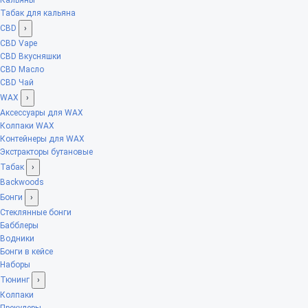
Табак для кальяна
CBD
›
CBD Vape
CBD Вкусняшки
CBD Масло
CBD Чай
WAX
›
Аксессуары для WAX
Колпаки WAX
Контейнеры для WAX
Экстракторы бутановые
Табак
›
Backwoods
Бонги
›
Стеклянные бонги
Бабблеры
Водники
Бонги в кейсе
Наборы
Тюнинг
›
Колпаки
Прекулеры