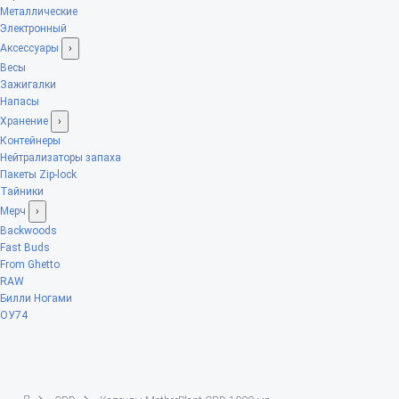
Металлические
Электронный
Аксессуары
›
Весы
Зажигалки
Напасы
Хранение
›
Контейнеры
Нейтрализаторы запаха
Пакеты Zip-lock
Тайники
Мерч
›
Backwoods
Fast Buds
From Ghetto
RAW
Билли Ногами
ОУ74