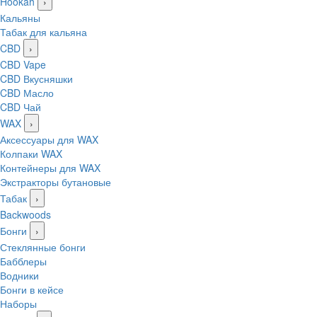
Hookah
›
Кальяны
Табак для кальяна
CBD
›
CBD Vape
CBD Вкусняшки
CBD Масло
CBD Чай
WAX
›
Аксессуары для WAX
Колпаки WAX
Контейнеры для WAX
Экстракторы бутановые
Табак
›
Backwoods
Бонги
›
Стеклянные бонги
Бабблеры
Водники
Бонги в кейсе
Наборы