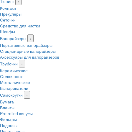
Тюнинг
›
Колпаки
Прекулеры
Сеточки
Средство для чистки
Шлифы
Вапорайзеры
›
Портативные вапорайзеры
Стационарные вапорайзеры
Аксессуары для вапорайзеров
Трубочки
›
Керамические
Стеклянные
Металлические
Выпариватели
Самокрутки
›
Бумага
Бланты
Pre rolled конусы
Фильтры
Подносы
Пепельницы