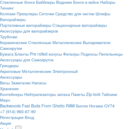
Стеклянные бонги
Бабблеры
Водники
Бонги в кейсе
Наборы
Тюнинг
Колпаки
Прекулеры
Сеточки
Средство для чистки
Шлифы
Вапорайзеры
Портативные вапорайзеры
Стационарные вапорайзеры
Аксессуары для вапорайзеров
Трубочки
Керамические
Стеклянные
Металлические
Выпариватели
Самокрутки
Бумага
Бланты
Pre rolled конусы
Фильтры
Подносы
Пепельницы
Аксессуары для Самокруток
Гриндеры
Акриловые
Металлические
Электронный
Аксессуары
Весы
Зажигалки
Напасы
Хранение
Контейнеры
Нейтрализаторы запаха
Пакеты Zip-lock
Тайники
Мерч
Backwoods
Fast Buds
From Ghetto
RAW
Билли Ногами
ОУ74
+7 (914) 960-67-90
Регистрация
Вход
Акции