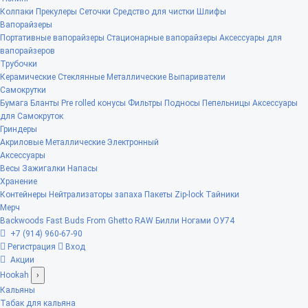
Колпаки
Прекулеры
Сеточки
Средство для чистки
Шлифы
Вапорайзеры
Портативные вапорайзеры
Стационарные вапорайзеры
Аксессуары для
вапорайзеров
Трубочки
Керамические
Стеклянные
Металлические
Выпариватели
Самокрутки
Бумага
Бланты
Pre rolled конусы
Фильтры
Подносы
Пепельницы
Аксессуары
для Самокруток
Гриндеры
Акриловые
Металлические
Электронный
Аксессуары
Весы
Зажигалки
Напасы
Хранение
Контейнеры
Нейтрализаторы запаха
Пакеты Zip-lock
Тайники
Мерч
Backwoods
Fast Buds
From Ghetto
RAW
Билли Ногами
ОУ74
+7 (914) 960-67-90
Регистрация
Вход
Акции
Hookah
›
Кальяны
Табак для кальяна