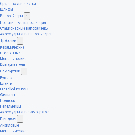
Средство для чистки
Шлифы
Вапорайзеры
›
Портативные вапорайзеры
Стационарные вапорайзеры
Аксессуары для вапорайзеров
Трубочки
›
Керамические
Стеклянные
Металлические
Выпариватели
Самокрутки
›
Бумага
Бланты
Pre rolled конусы
Фильтры
Подносы
Пепельницы
Аксессуары для Самокруток
Гриндеры
›
Акриловые
Металлические