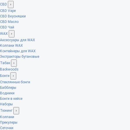
CBD
›
CBD Vape
CBD Вкусняшки
CBD Масло
CBD Чай
WAX
›
Аксессуары для WAX
Колпаки WAX
Контейнеры для WAX
Экстракторы бутановые
Табак
›
Backwoods
Бонги
›
Стеклянные бонги
Бабблеры
Водники
Бонги в кейсе
Наборы
Тюнинг
›
Колпаки
Прекулеры
Сеточки