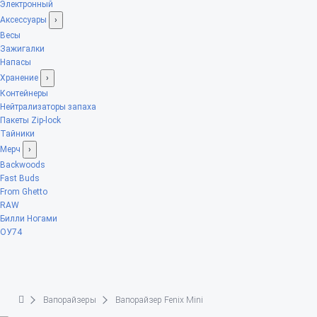
Электронный
Аксессуары
›
Весы
Зажигалки
Напасы
Хранение
›
Контейнеры
Нейтрализаторы запаха
Пакеты Zip-lock
Тайники
Мерч
›
Backwoods
Fast Buds
From Ghetto
RAW
Билли Ногами
ОУ74
Вапорайзеры
Вапорайзер Fenix Mini