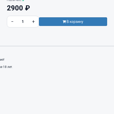
2900 ₽
−
+
В корзину
ью!
 18 лет.