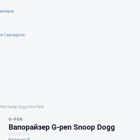
айзеров
ля Самокруток
Pen Snoop Dogg Mini-Pack
G-PEN
Вапорайзер G-pen Snoop Dogg
Наличие:
3