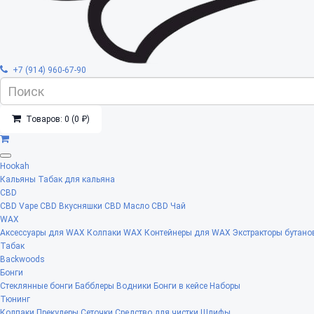
+7 (914) 960-67-90
Товаров: 0 (0 ₽)
Hookah
Кальяны
Табак для кальяна
CBD
CBD Vape
CBD Вкусняшки
CBD Масло
CBD Чай
WAX
Аксессуары для WAX
Колпаки WAX
Контейнеры для WAX
Экстракторы бутано
Табак
Backwoods
Бонги
Стеклянные бонги
Бабблеры
Водники
Бонги в кейсе
Наборы
Тюнинг
Колпаки
Прекулеры
Сеточки
Средство для чистки
Шлифы