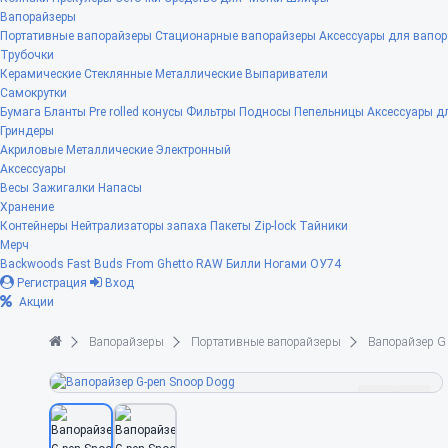
Вапорайзеры
Портативные вапорайзеры
Стационарные вапорайзеры
Аксессуары для вапор
Трубочки
Керамические
Стеклянные
Металлические
Выпариватели
Самокрутки
Бумага
Бланты
Pre rolled конусы
Фильтры
Подносы
Пепельницы
Аксессуары д
Гриндеры
Акриловые
Металлические
Электронный
Аксессуары
Весы
Зажигалки
Напасы
Хранение
Контейнеры
Нейтрализаторы запаха
Пакеты Zip-lock
Тайники
Мерч
Backwoods
Fast Buds
From Ghetto
RAW
Билли Ногами
ОУ74
Регистрация
Вход
Акции
Вапорайзеры
Портативные вапорайзеры
Вапорайзер G 