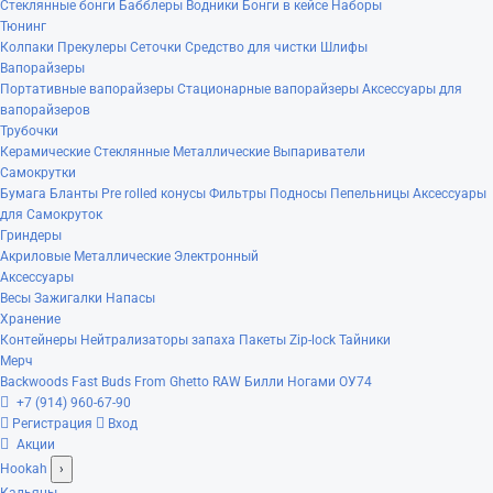
Стеклянные бонги
Бабблеры
Водники
Бонги в кейсе
Наборы
Тюнинг
Колпаки
Прекулеры
Сеточки
Средство для чистки
Шлифы
Вапорайзеры
Портативные вапорайзеры
Стационарные вапорайзеры
Аксессуары для
вапорайзеров
Трубочки
Керамические
Стеклянные
Металлические
Выпариватели
Самокрутки
Бумага
Бланты
Pre rolled конусы
Фильтры
Подносы
Пепельницы
Аксессуары
для Самокруток
Гриндеры
Акриловые
Металлические
Электронный
Аксессуары
Весы
Зажигалки
Напасы
Хранение
Контейнеры
Нейтрализаторы запаха
Пакеты Zip-lock
Тайники
Мерч
Backwoods
Fast Buds
From Ghetto
RAW
Билли Ногами
ОУ74
+7 (914) 960-67-90
Регистрация
Вход
Акции
Hookah
›
Кальяны