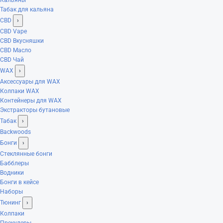
Табак для кальяна
CBD
›
CBD Vape
CBD Вкусняшки
CBD Масло
CBD Чай
WAX
›
Аксессуары для WAX
Колпаки WAX
Контейнеры для WAX
Экстракторы бутановые
Табак
›
Backwoods
Бонги
›
Стеклянные бонги
Бабблеры
Водники
Бонги в кейсе
Наборы
Тюнинг
›
Колпаки
Прекулеры