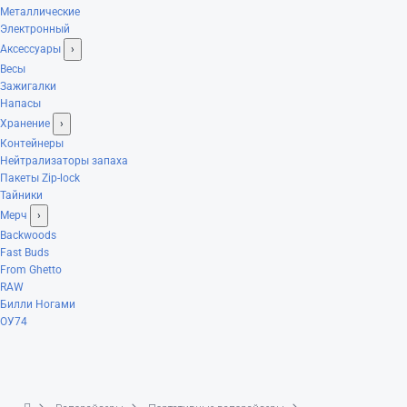
Металлические
Электронный
Аксессуары
›
Весы
Зажигалки
Напасы
Хранение
›
Контейнеры
Нейтрализаторы запаха
Пакеты Zip-lock
Тайники
Мерч
›
Backwoods
Fast Buds
From Ghetto
RAW
Билли Ногами
ОУ74