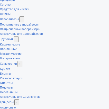
Сеточки
Средство для чистки
Шлифы
Вапорайзеры
›
Портативные вапорайзеры
Стационарные вапорайзеры
Аксессуары для вапорайзеров
Трубочки
›
Керамические
Стеклянные
Металлические
Выпариватели
Самокрутки
›
Бумага
Бланты
Pre rolled конусы
Фильтры
Подносы
Пепельницы
Аксессуары для Самокруток
Гриндеры
›
Акриловые